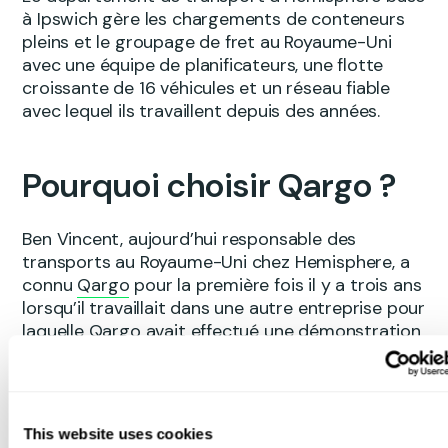
à Ipswich gère les chargements de conteneurs
pleins et le groupage de fret au Royaume-Uni
avec une équipe de planificateurs, une flotte
croissante de 16 véhicules et un réseau fiable
avec lequel ils travaillent depuis des années.
Pourquoi choisir Qargo ?
Ben Vincent, aujourd’hui responsable des
transports au Royaume-Uni chez Hemisphere, a
connu
Qargo
pour la première fois il y a trois ans
lorsqu’il travaillait dans une autre entreprise pour
laquelle Qargo avait effectué une démonstration
en direct, qui l’avait marqué de façon
considérable.
Lorsqu’il a rejoint Hemisphere, Qargo était en
This website uses cookies