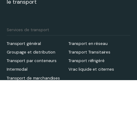
le transport
Services de transport
Transport général
Transport en réseau
Groupage et distribution
Transport Transitaires
Transport par conteneurs
Transport réfrigéré
Intermodal
Vrac liquide et citernes
Transport de marchandises
sèches en vrac
Transport de matériaux de
construction
Transport spécialisé et HIAB
Plateforme
Solutions