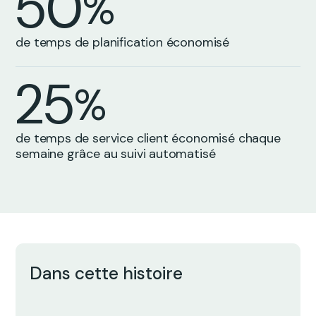
5
0
%
1
4
0
0
de temps de planification économisé
2
5
%
0
0
de temps de service client économisé chaque
semaine grâce au suivi automatisé
Dans cette histoire