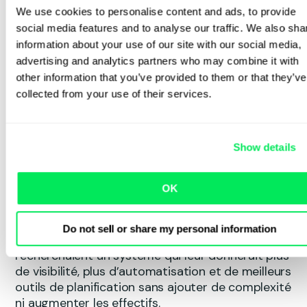
tête de sa liste pour optimiser leurs opérations
We use cookies to personalise content and ads, to provide
au Royaume-Uni.
social media features and to analyse our traffic. We also sha
information about your use of our site with our social media,
« Nous avions examiné quatre autres systèmes
advertising and analytics partners who may combine it with
dans ma dernière entreprise. J’avais vu une démo
other information that you’ve provided to them or that they’ve
d’Adriaan (co-fondateur et PDG de Qargo) il y a
quelques années et j’ai adoré sa simplicité.
collected from your use of their services.
Qargo tenait la route pour les opérateurs.
C’était simple, clair et véritablement conçu pour
Show details
le transport. Quand je suis arrivé ici, je savais que
c’était le système dont nous avions besoin. »
OK
Hemisphere avait commencé à repenser la façon
dont elle fournissait des services dans l’ensemble
Do not sell or share my personal information
de ses opérations au Royaume-Uni. Ils
recherchaient un système qui leur donnerait plus
de visibilité, plus d’automatisation et de meilleurs
outils de planification sans ajouter de complexité
ni augmenter les effectifs.