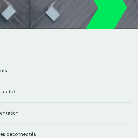
ires
e statut
mentation
èmes déconnectés