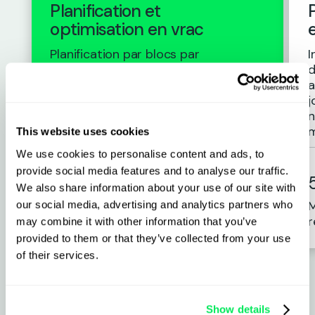
Planification et
optimisation en vrac
Planification par blocs par
I
glisser-déposer pour les
d
cargaisons en vrac multi-sites et
a
multi-chargements : planifiez et
j
optimisez en quelques minutes,
n
et non en quelques heures.
m
This website uses cookies
We use cookies to personalise content and ads, to
provide social media features and to analyse our traffic.
1 heure
We also share information about your use of our site with
de temps de planification
M
our social media, advertising and analytics partners who
économisée par jour
r
may combine it with other information that you’ve
provided to them or that they’ve collected from your use
of their services.
Show details