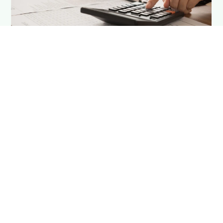
10 min de lecture
L'équipe Qargo insights
Mesurer le vrai ROI d’un TMS
Prêt à les rejoindre ?