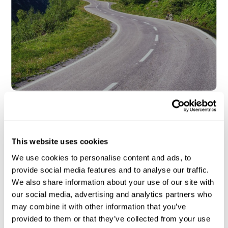
8
min de lecture
Qargo insights team
Réduire les kilomètres à vide :
This website uses cookies
pourquoi c’est un problème de
We use cookies to personalise content and ads, to
données, pas de chauffeurs
provide social media features and to analyse our traffic.
We also share information about your use of our site with
our social media, advertising and analytics partners who
may combine it with other information that you’ve
provided to them or that they’ve collected from your use