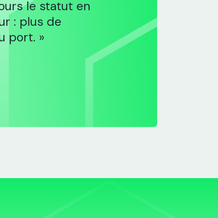
ours le statut en
r : plus de
u port. »