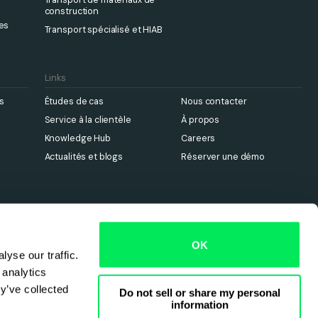
construction
nes
Transport spécialisé et HIAB
Links
s
Études de cas
Nous contacter
Service à la clientèle
À propos
Knowledge Hub
Careers
Actualités et blogs
Réserver une démo
OK
yse our traffic.
 analytics
y’ve collected
Do not sell or share my personal
information