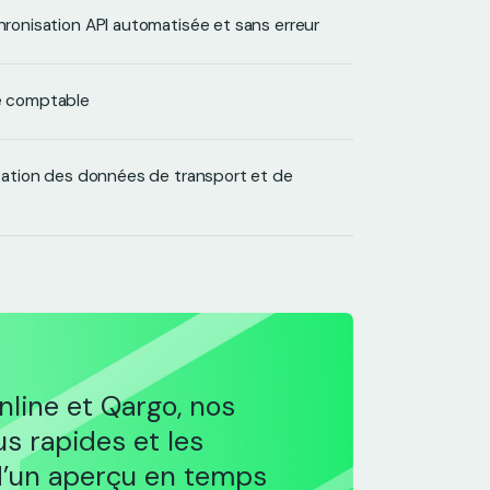
chronisation API automatisée et sans erreur
pe comptable
nisation des données de transport et de
nline et Qargo, nos
us rapides et les
 d’un aperçu en temps