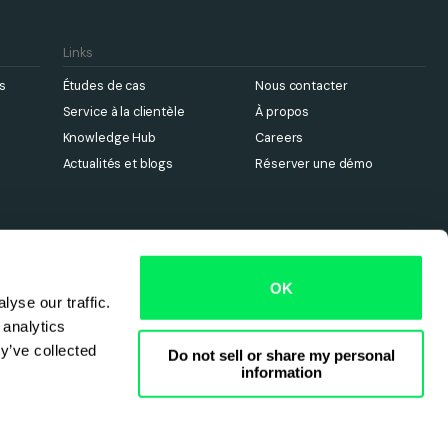
Links
s
Études de cas
Nous contacter
Service à la clientèle
À propos
Knowledge Hub
Careers
Actualités et blogs
Réserver une démo
OK
yse our traffic.
 analytics
y’ve collected
Do not sell or share my personal
information
number 11390525.
 en matière de cookies