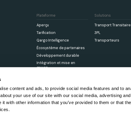
Plateforme
Solutions
Aperçu
Transport Transitaire
Tarification
3PL
Qargo Intelligence
Transporteurs
Écosystème de partenaires
Développement durable
Intégration et mise en
œuvre
s
ise content and ads, to provide social media features and to anal
about your use of our site with our social media, advertising and
t with other information that you’ve provided to them or that the
ices.
Qargo Tech Limited registered in England and Wales. Company 
Politique de confidentialité
Terms & Conditions
Politique