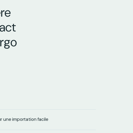
ère
xact
argo
 une importation facile