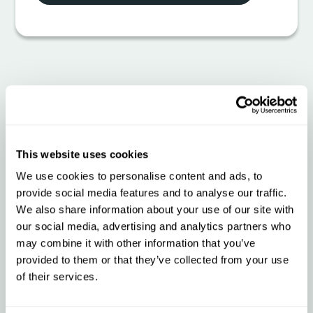
Proposez des itinéraires
plus intelligents et des
heures d’arrivée estimée
This website uses cookies
précises grâce à
We use cookies to personalise content and ads, to
provide social media features and to analyse our traffic.
HERE Maps + Qargo
We also share information about your use of our site with
our social media, advertising and analytics partners who
may combine it with other information that you’ve
Ce que l’intégration vous apporte
provided to them or that they’ve collected from your use
of their services.
Évitez les amendes et les retards grâce