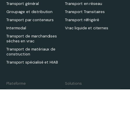
Transport général
Transport en réseau
Groupage et distribution
Transport Transitaires
Transport par conteneurs
Transport réfrigéré
Intermodal
Vrac liquide et citernes
Transport de marchandises
sèches en vrac
Transport de matériaux de
construction
Transport spécialisé et HIAB
Plateforme
Solutions
Aperçu
Transport Transitaires
Tarification
3PL
Qargo Intelligence
Transporteurs
Écosystème de partenaires
Développement durable