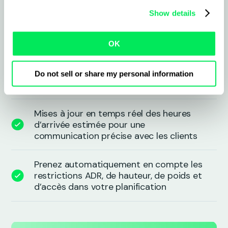
au calcul d’itinéraires adaptés aux
Show details
véhicules
OK
Réduisez le kilométrage et la
consommation de carburant grâce à un
itinéraire optimisé et adapté à la
Do not sell or share my personal information
situation réelle
Mises à jour en temps réel des heures
d’arrivée estimée pour une
communication précise avec les clients
Prenez automatiquement en compte les
restrictions ADR, de hauteur, de poids et
d’accès dans votre planification