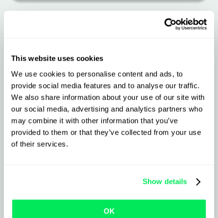
Gardez une longueur
This website uses cookies
d’avance avec Pall-
We use cookies to personalise content and ads, to
Ex + Qargo
provide social media features and to analyse our traffic.
We also share information about your use of our site with
our social media, advertising and analytics partners who
Ce que l’intégration vous apporte
may combine it with other information that you’ve
provided to them or that they’ve collected from your use
of their services.
Accédez aux collectes et aux livraisons
en un seul clic
Show details
Transmettez les mises à jour et
importez les documents clients
OK
instantanément