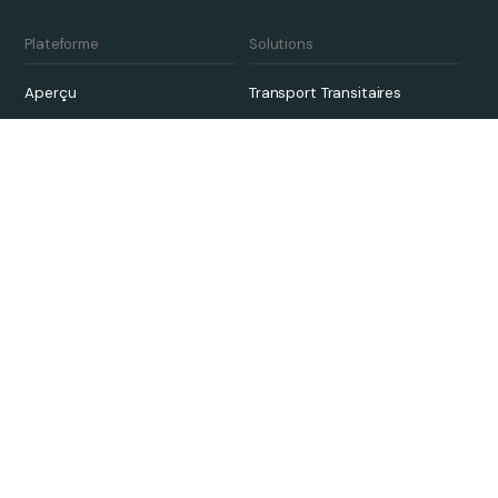
Plateforme
Solutions
Aperçu
Transport Transitaires
Tarification
3PL
Qargo Intelligence
Transporteurs
Écosystème de partenaires
Développement durable
Intégration et mise en œuvre
Links
Études de cas
Nous contacter
Service à la clientèle
À propos
Knowledge Hub
Careers
Actualités et blogs
Réserver une démo