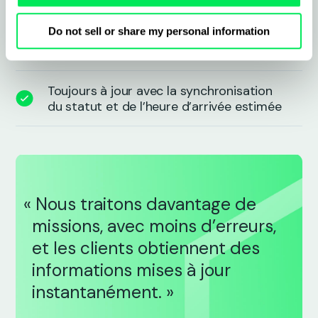
Do not sell or share my personal information
Enregistrez et partagez les preuves de
livraison sans suivi manuel
Toujours à jour avec la synchronisation
du statut et de l’heure d’arrivée estimée
« Nous traitons davantage de
missions, avec moins d’erreurs,
et les clients obtiennent des
informations mises à jour
instantanément. »