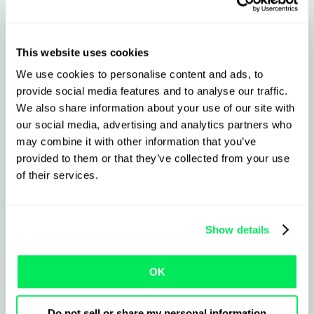
Visibilité des livraisons en
This website uses cookies
temps réel avec
We use cookies to personalise content and ads, to
Shippeo + Qargo
provide social media features and to analyse our traffic.
We also share information about your use of our site with
our social media, advertising and analytics partners who
Ce que l’intégration vous apporte
may combine it with other information that you’ve
provided to them or that they’ve collected from your use
of their services.
Suivez les livraisons en temps réel, de
bout en bout
Show details
Anticipez les situations exceptionnelles
et limitez les retards instantanément
OK
Importez les commandes directement
Do not sell or share my personal information