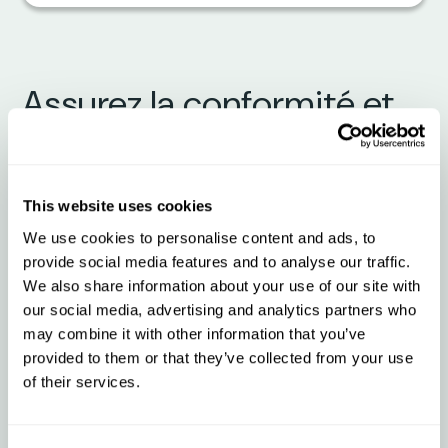
Assurez la conformité et
obtenez des informations
en temps réel sur votre
This website uses cookies
flotte avec
We use cookies to personalise content and ads, to
Webfleet + Qargo
provide social media features and to analyse our traffic.
We also share information about your use of our site with
our social media, advertising and analytics partners who
Ce que l’intégration vous apporte
may combine it with other information that you’ve
provided to them or that they’ve collected from your use
of their services.
Synchronisez l’emplacement des
véhicules, la progression des itinéraires
et le statut des chauffeurs en temps réel