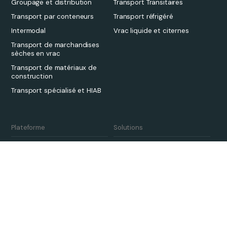
Groupage et distribution
Transport Transitaires
Transport par conteneurs
Transport réfrigéré
Intermodal
Vrac liquide et citernes
Transport de marchandises
sèches en vrac
Transport de matériaux de
construction
Transport spécialisé et HIAB
Plateforme
Solutions
Aperçu
Transport Transitaires
Tarification
3PL
Qargo Intelligence
Transporteurs
Écosystème de partenaires
Développement durable
Intégration et mise en œuvre