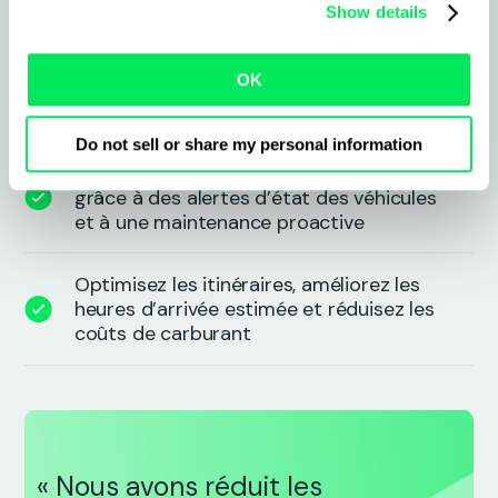
Show details
Automatisez les heures de conduite, les
OK
données du tachygraphe et les
contrôles de conformité
Do not sell or share my personal information
Réduisez les temps d’immobilisation
grâce à des alertes d’état des véhicules
et à une maintenance proactive
Optimisez les itinéraires, améliorez les
heures d’arrivée estimée et réduisez les
coûts de carburant
« Nous avons réduit les