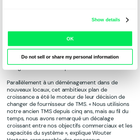
Depuis plus de 90 ans, Jacobs Transport s’est
constamment adapté, s’imposant comme l’un
des principaux spécialistes des expéditions de
Show details
camions complets (FTL) en Belgique, aux Pays-
Bas, en Allemagne et en France. Avec une flotte
de 95 camions et des plans pour en ajouter 15
OK
autres, leur dernière expansion représente à la
fois une opportunité de croissance majeure et un
Do not sell or share my personal information
défi opérationnel important, garantissant que
leur grande flotte soit pleinement utilisée.
Parallèlement à un déménagement dans de
nouveaux locaux, cet ambitieux plan de
croissance a été le moteur de leur décision de
changer de fournisseur de TMS. « Nous utilisions
notre ancien TMS depuis cinq ans, mais au fil du
temps, nous avons remarqué un décalage
croissant entre nos objectifs commerciaux et les
capacités du système », explique Wouter