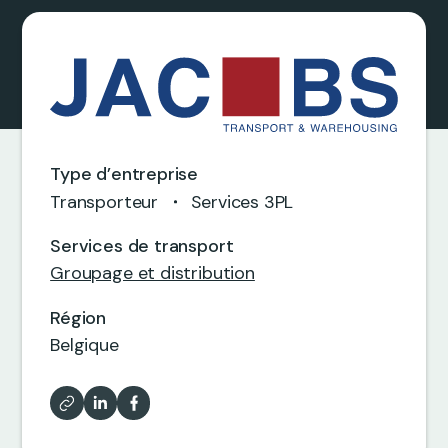
0
0
0
0
0
0
Type d’entreprise
0
Transporteur
Services 3PL
5
5
5
Services de transport
0
Groupage et distribution
6
6
6
Région
0
Belgique
2
7
7
7
0