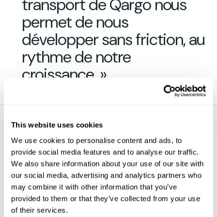
transport de Qargo nous
permet de nous
développer sans friction, au
rythme de notre
croissance. »
This website uses cookies
Dans le secteur des transports, une question se
We use cookies to personalise content and ads, to
pose à maintes reprises :
que se passe-t-il
provide social media features and to analyse our traffic.
lorsque vos plans ambitieux ne peuvent pas être
We also share information about your use of our site with
satisfaits à cause des limites de votre TMS
actuel ?
C’est simple, dit Jacobs Transport : vous
our social media, advertising and analytics partners who
vous adaptez rapidement ou vous risquez de
may combine it with other information that you’ve
rester bloqué dans le passé.
provided to them or that they’ve collected from your use
of their services.