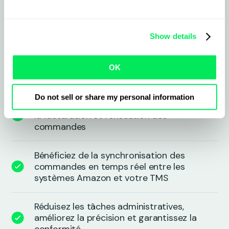
Ce que l’intégration vous apporte
Show details
Importez, gérez et suivez
instantanément les commandes Amazon
OK
directement dans Qargo
Do not sell or share my personal information
Automatisez les mises à jour de statut,
la facturation et l’exécution des
commandes
Bénéficiez de la synchronisation des
commandes en temps réel entre les
systèmes Amazon et votre TMS
Réduisez les tâches administratives,
améliorez la précision et garantissez la