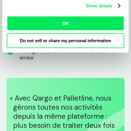
téléphone
Show details
Imprimez instantanément des étiquettes
OK
et importez des documents
Do not sell or share my personal information
Cross-docking et numérisation plus
intelligents pour des transferts sans
erreur
« Avec Qargo et Palletline, nous
gérons toutes nos activités
depuis la même plateforme :
plus besoin de traiter deux fois