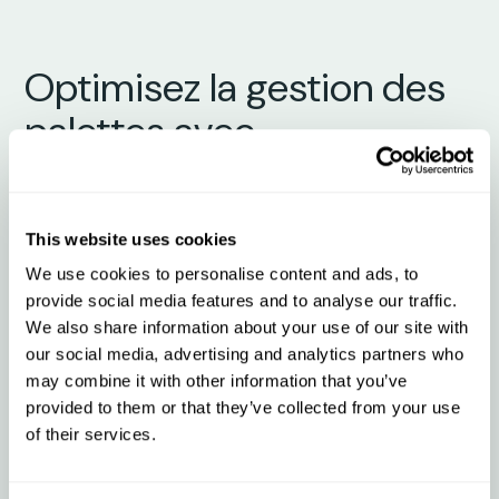
Optimisez la gestion des
palettes avec
Palletline + Qargo
This website uses cookies
Ce que l’intégration vous apporte
We use cookies to personalise content and ads, to
provide social media features and to analyse our traffic.
We also share information about your use of our site with
Importez et exportez des missions vers
our social media, advertising and analytics partners who
ou depuis Palletline en quelques
secondes
may combine it with other information that you’ve
provided to them or that they’ve collected from your use
of their services.
Synchronisez les statuts et les preuves
de livraison en temps réel afin de réduire
les demandes d’informations par