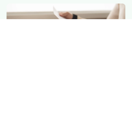
10 min de lecture
L'équipe Qargo insights
Mesurer le vrai ROI d’un TMS