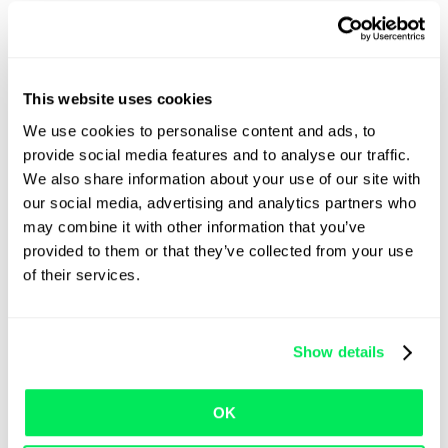
Sauvegarder automatiquement les
documents eCMR signés en fonction de
l’ordre de transport, afin que les équipes
puissent les retrouver rapidement
This website uses cookies
Éliminer les retards entre la livraison et la
We use cookies to personalise content and ads, to
facturation
provide social media features and to analyse our traffic.
We also share information about your use of our site with
Au fur et à mesure du déploiement, nous vous
communiquerons plus de détails sur les étapes
our social media, advertising and analytics partners who
précises et la disponibilité par pays et par
may combine it with other information that you’ve
configuration client.
provided to them or that they’ve collected from your use
of their services.
Pourquoi les eCMR sont
plus importants que jamais
Show details
OK
La documentation numérique s’accélère dans