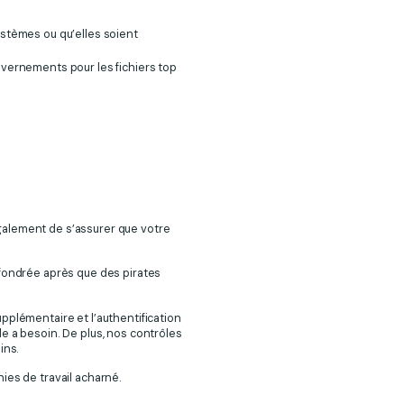
ystèmes ou qu’elles soient
uvernements pour les fichiers top
galement de s’assurer que votre
fondrée après que des pirates
pplémentaire et l’authentification
e a besoin. De plus, nos contrôles
ins.
ies de travail acharné.