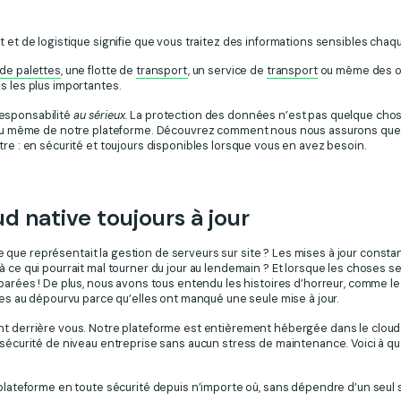
 et de logistique signifie que vous traitez des informations sensibles chaqu
de palettes
, une flotte de
transport
, un service de
transport
ou même des o
s les plus importantes.
esponsabilité
au sérieux.
La protection des données n’est pas quelque chos
tissu même de notre plateforme. Découvrez comment nous nous assurons que
tre : en sécurité et toujours disponibles lorsque vous en avez besoin.
d native toujours à jour
ue représentait la gestion de serveurs sur site ? Les mises à jour constant
à ce qui pourrait mal tourner du jour au lendemain ? Et lorsque les choses 
éparées ! De plus, nous avons tous entendu les histoires d’horreur, comme l
rises au dépourvu parce qu’elles ont manqué une seule mise à jour.
nt derrière vous. Notre plateforme est entièrement hébergée dans le cloud 
 sécurité de niveau entreprise sans aucun stress de maintenance. Voici à qu
plateforme en toute sécurité depuis n’importe où, sans dépendre d’un seul 