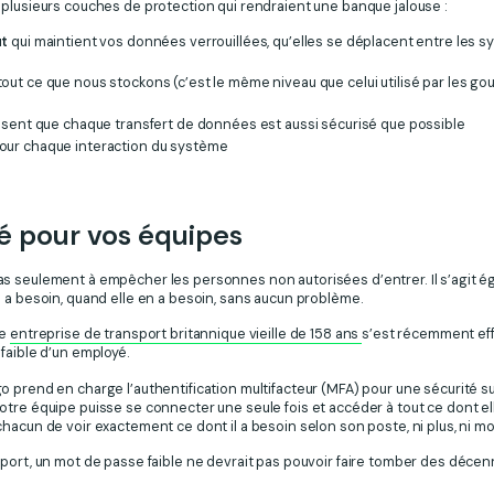
 plusieurs couches de protection qui rendraient une banque jalouse :
ut
qui maintient vos données verrouillées, qu’elles se déplacent entre les s
out ce que nous stockons (c’est le même niveau que celui utilisé par les go
sent que chaque transfert de données est aussi sécurisé que possible
our chaque interaction du système
é pour vos équipes
s seulement à empêcher les personnes non autorisées d’entrer. Il s’agit é
 a besoin, quand elle en a besoin, sans aucun problème.
ne
entreprise de transport britannique vieille de 158 ans
s’est récemment ef
faible d’un employé.
 prend en charge l’authentification multifacteur (MFA) pour une sécurité su
tre équipe puisse se connecter une seule fois et accéder à tout ce dont ell
hacun de voir exactement ce dont il a besoin selon son poste, ni plus, ni mo
port, un mot de passe faible ne devrait pas pouvoir faire tomber des décenn