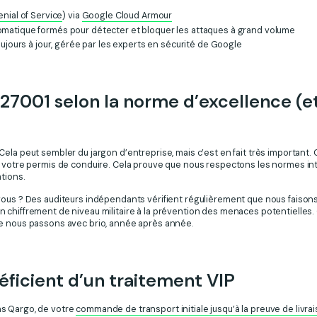
enial of Service
) via
Google Cloud Armour
matique formés pour détecter et bloquer les attaques à grand volume
oujours à jour, gérée par les experts en sécurité de Google
 27001 selon la norme d’excellence (e
 Cela peut sembler du jargon d’entreprise, mais c’est en fait très important
e votre permis de conduire. Cela prouve que nous respectons les normes int
tions.
vous ? Des auditeurs indépendants vérifient régulièrement que nous faisons
 chiffrement de niveau militaire à la prévention des menaces potentielles.
ue nous passons avec brio, année après année.
ficient d’un traitement VIP
s Qargo, de votre
commande de transport initiale jusqu’à la preuve de livrai