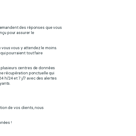
us demandent des réponses que vous
nçu pour assurer le
 vous vous y attendez le moins.
ui pourraient tout faire
e plusieurs centres de données
une récupération ponctuelle qui
 h/24 et 7 j/7 avec des alertes
yants.
tion de vos clients, nous
nnées !