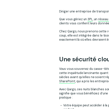
Diriger une entreprise de transport
Que vous gériez un
3PL
, un
réseau 
clients vous confient leurs donnée
Chez Qargo, nous prenons cette r
coup, elle est intégrée dans le 
exactement là où elles devraient ê
Une sécurité clou
Vous vous souvenez du casse-tête q
cette inquiétude lancinante quant 
siècles avant qu’elles ne soient r
SharePoint
, qui a pris les entrep
Avec Qargo, ces nuits blanches so
signifie que vous bénéficiez d’une
pratique :
Votre équipe peut accéder à la 