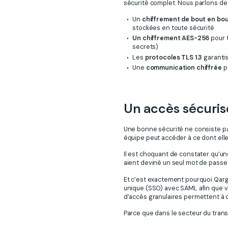
sécurité complet. Nous parlons de
Un
chiffrement de bout en bo
stockées en toute sécurité
Un chiffrement AES-256
pour t
secrets)
Les
protocoles TLS 1.3
garantis
Une
communication chiffrée
p
Un accès sécuris
Une bonne sécurité ne consiste pa
équipe peut accéder à ce dont elle
Il est choquant de constater qu’u
aient deviné un seul mot de passe 
Et c’est exactement pourquoi Qargo
unique (SSO) avec SAML afin que vo
d’accès granulaires permettent à c
Parce que dans le secteur du trans