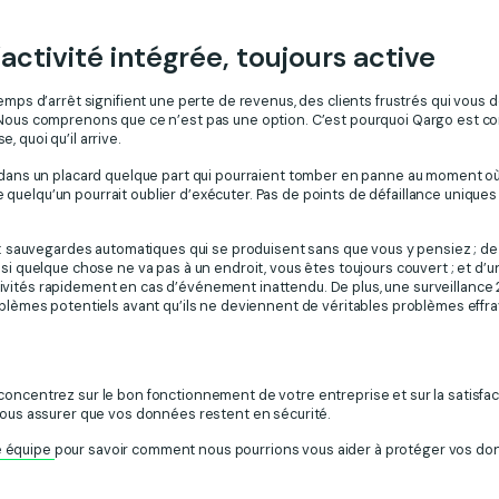
activité intégrée, toujours active
temps d’arrêt signifient une perte de revenus, des clients frustrés qui vo
 Nous comprenons que ce n’est pas une option. C’est pourquoi Qargo est co
 quoi qu’il arrive.
s dans un placard quelque part qui pourraient tomber en panne au moment où
uelqu’un pourrait oublier d’exécuter. Pas de points de défaillance uniques q
de : sauvegardes automatiques qui se produisent sans que vous y pensiez ; d
 si quelque chose ne va pas à un endroit, vous êtes toujours couvert ; et d’
vités rapidement en cas d’événement inattendu. De plus, une surveillance 24
oblèmes potentiels avant qu’ils ne deviennent de véritables problèmes effra
oncentrez sur le bon fonctionnement de votre entreprise et sur la satisfac
 nous assurer que vos données restent en sécurité.
e équipe
pour savoir comment nous pourrions vous aider à protéger vos do