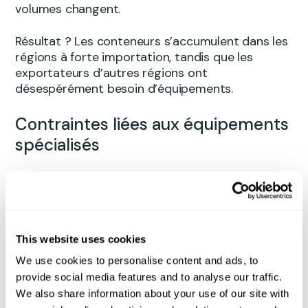
volumes changent.
Résultat ? Les conteneurs s’accumulent dans les
régions à forte importation, tandis que les
exportateurs d’autres régions ont
désespérément besoin d’équipements.
Contraintes liées aux équipements
spécialisés
Tous les conteneurs ne sont pas
interchangeables.
Les conteneurs réfrigérés (reefer), les
This website uses cookies
conteneurs surdimensionnés ou d’autres
équipements spécialisés ont des cas d’utilisation
We use cookies to personalise content and ads, to
plus restreints. Même s’il y a du fret disponible
provide social media features and to analyse our traffic.
sur votre itinéraire, il se peut qu’il ne soit pas
We also share information about your use of our site with
compatible avec le conteneur que vous devez