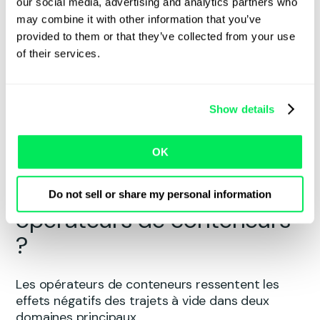
our social media, advertising and analytics partners who
repositionner.
may combine it with other information that you’ve
provided to them or that they’ve collected from your use
Tout cela rend la réutilisation plus complexe qu’il
of their services.
n’y paraît sur le papier. Ajoutez à cela les règles
des compagnies maritimes et les contraintes
des dépôts/terminaux, et la « simple réutilisation
Show details
» devient un casse-tête quotidien.
OK
Quel est l’impact des
trajets à vide sur les
Do not sell or share my personal information
opérateurs de conteneurs
?
Les opérateurs de conteneurs ressentent les
effets négatifs des trajets à vide dans deux
domaines principaux.