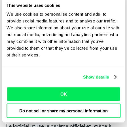
reste le même : plus le véhicule est propre, plus
This website uses cookies
la redevance est faible.
We use cookies to personalise content and ads, to
provide social media features and to analyse our traffic.
Les règles et les calculs pouvant être complexes,
We also share information about your use of our site with
la précision est importante. C’est exactement ce
our social media, advertising and analytics partners who
à quoi Qargo est prêt à répondre.
may combine it with other information that you’ve
provided to them or that they’ve collected from your use
Qargo effectue déjà ses calculs
of their services.
avec les tarifs de 2026
Qargo a entièrement intégré la nouvelle
Show details
législation dans sa plateforme de gestion des
transports. Cela signifie que les calculs de coûts,
la planification et les devis tiennent
OK
automatiquement compte des règles de 2026,
même lorsque vous planifiez aujourd’hui des
Do not sell or share my personal information
trajets qui auront lieu après le 1er juillet.
Le logiciel utilise le barème officiel et, grâce à