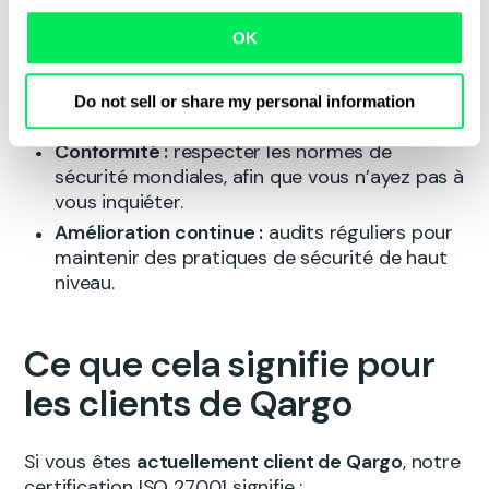
assurer la sécurité de vos données
professionnelles sensibles.
OK
Gestion des risques :
identifier et réduire les
menaces de sécurité avant qu’elles ne
Do not sell or share my personal information
deviennent un problème.
Conformité :
respecter les normes de
sécurité mondiales, afin que vous n’ayez pas à
vous inquiéter.
Amélioration continue :
audits réguliers pour
maintenir des pratiques de sécurité de haut
niveau.
Ce que cela signifie pour
les clients de Qargo
Si vous êtes
actuellement client de Qargo
, notre
certification ISO 27001 signifie :