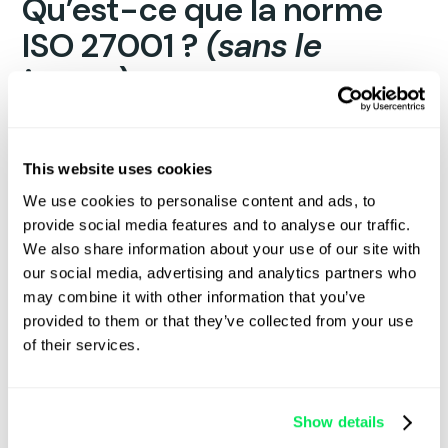
Qu’est-ce que la norme
ISO 27001 ?
(sans le
jargon)
La norme ISO 27001 est la
référence en
matière
de
gestion de la sécurité de l’information
. Il s’agit
This website uses cookies
d’une certification reconnue au niveau
We use cookies to personalise content and ads, to
international qui garantit que les entreprises
suivent les meilleures pratiques en matière de
provide social media features and to analyse our traffic.
protection
des données, de confidentialité et de
We also share information about your use of our site with
gestion des risques
.
our social media, advertising and analytics partners who
may combine it with other information that you’ve
Pour les entreprises SaaS basées sur le cloud
provided to them or that they’ve collected from your use
comme Qargo, cela signifie que nous avons
of their services.
satisfait à des
exigences de sécurité strictes
dans des domaines tels que :
Show details
Protection et chiffrement des données :