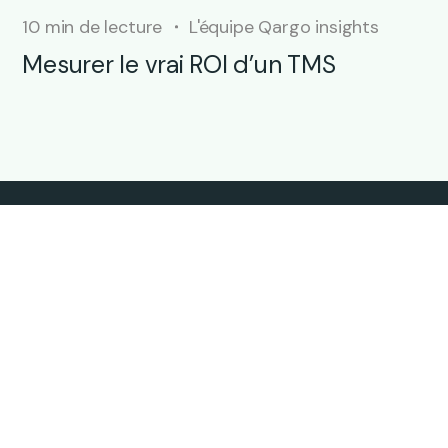
10 min de lecture
L'équipe Qargo insights
Mesurer le vrai ROI d’un TMS
Inscrivez-vous à
Qargo Insights
Bulletin d’information personnalisé de Qargo sur
le transport