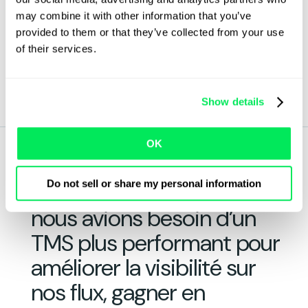
solution idéale. Rapide, intuitive et conçue pour
may combine it with other information that you’ve
accompagner la croissance, la plateforme Qargo
provided to them or that they’ve collected from your use
répondait parfaitement à leurs besoins
of their services.
opérationnels.
Comme l’explique Nolize :
Show details
OK
« Dans un contexte de forte
Do not sell or share my personal information
évolution de notre activité,
nous avions besoin d’un
TMS plus performant pour
améliorer la visibilité sur
nos flux, gagner en