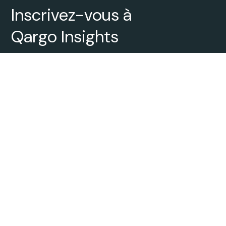
Inscrivez-vous à
Qargo Insights
Bulletin d’information personnalisé de Qargo sur
le transport
Services de transport
Transport général
Transport en réseau
Groupage et distribution
Transport Transitaires
Transport par conteneurs
Transport réfrigéré
Intermodal
Vrac liquide et citernes
Transport de marchandises
sèches en vrac