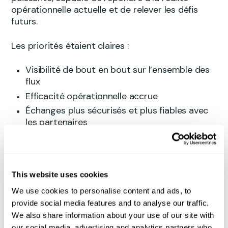
opérationnelle actuelle et de relever les défis
futurs.
Les priorités étaient claires :
Visibilité de bout en bout sur l’ensemble des
flux
Efficacité opérationnelle accrue
Échanges plus sécurisés et plus fiables avec
les partenaires
L’automatisation est rapidement devenue un
levier essentiel pour réduire considérablement
les tâches manuelles.
This website uses cookies
We use cookies to personalise content and ads, to
Pourquoi Qargo
provide social media features and to analyse our traffic.
We also share information about your use of our site with
Qargo s’est rapidement imposé comme la
our social media, advertising and analytics partners who