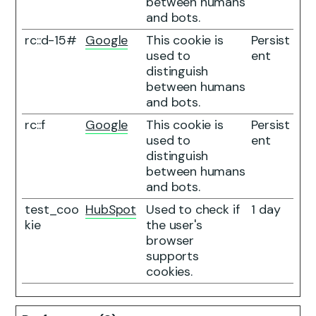
between humans
and bots.
rc::d-15#
Google
This cookie is
Persist
used to
ent
distinguish
between humans
and bots.
rc::f
Google
This cookie is
Persist
used to
ent
distinguish
between humans
and bots.
test_coo
HubSpot
Used to check if
1 day
kie
the user's
browser
supports
cookies.