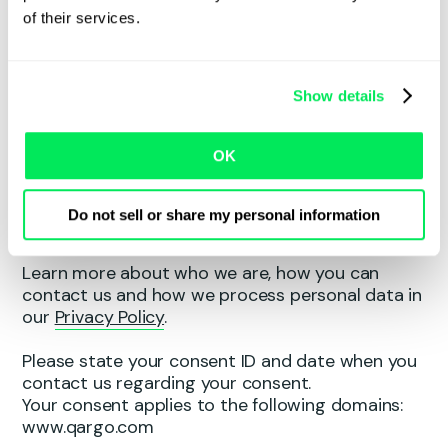
your device if they are strictly necessary for the 
of their services.
operation of this site. For all other types of 
cookies we need your permission.
This site uses different types of cookies. Some 
Show details
cookies are placed by third party services that 
appear on our pages.
OK
You can at any time change or withdraw your 
consent from the 
Cookie Declaration
 on our 
Do not sell or share my personal information
website.
Learn more about who we are, how you can 
contact us and how we process personal data in 
our 
Privacy Policy
.
Please state your consent ID and date when you 
contact us regarding your consent.
Your consent applies to the following domains:
www.qargo.com