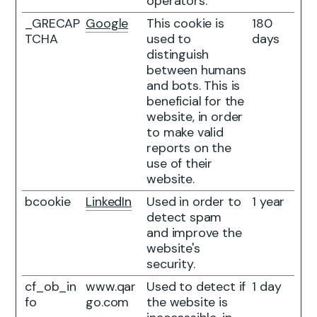
operators.
_GRECAP
Google
This cookie is
180
TCHA
used to
days
distinguish
between humans
and bots. This is
beneficial for the
website, in order
to make valid
reports on the
use of their
website.
bcookie
LinkedIn
Used in order to
1 year
detect spam
and improve the
website's
security.
cf_ob_in
www.qar
Used to detect if
1 day
fo
go.com
the website is