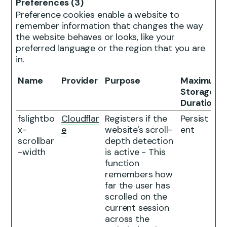
Preferences (3)
Preference cookies enable a website to
remember information that changes the way
the website behaves or looks, like your
preferred language or the region that you are
in.
Name
Provider
Purpose
Maximum
Storage
Duration
fslightbo
Cloudflar
Registers if the
Persist
x-
e
website's scroll-
ent
scrollbar
depth detection
-width
is active - This
function
remembers how
far the user has
scrolled on the
current session
across the