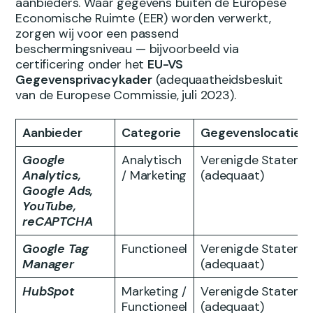
aanbieders. Waar gegevens buiten de Europese
Economische Ruimte (EER) worden verwerkt,
zorgen wij voor een passend
beschermingsniveau — bijvoorbeeld via
certificering onder het
EU-VS
Gegevensprivacykader
(adequaatheidsbesluit
van de Europese Commissie, juli 2023).
Aanbieder
Categorie
Gegevenslocatie
Google
Analytisch
Verenigde Staten
Analytics,
/ Marketing
(adequaat)
Google Ads,
YouTube,
reCAPTCHA
Google Tag
Functioneel
Verenigde Staten
Manager
(adequaat)
HubSpot
Marketing /
Verenigde Staten
Functioneel
(adequaat)