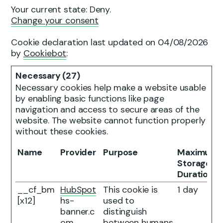
Your current state: Deny.
Change your consent
Cookie declaration last updated on 04/08/2026
by
Cookiebot
:
Necessary (27)
Necessary cookies help make a website usable
by enabling basic functions like page
navigation and access to secure areas of the
website. The website cannot function properly
without these cookies.
Name
Provider
Purpose
Maximum
Storage
Duration
__cf_bm
HubSpot
This cookie is
1 day
[x12]
hs-
used to
banner.c
distinguish
om
between humans