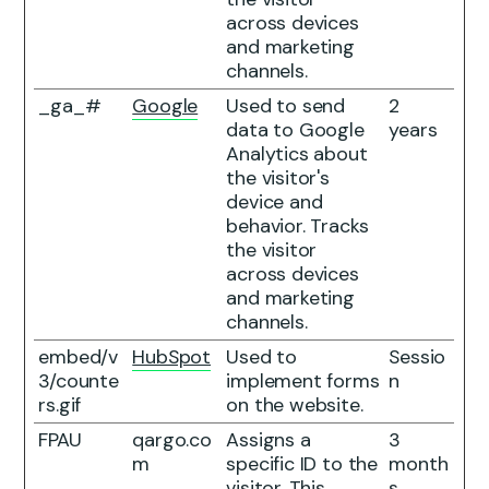
across devices
and marketing
channels.
_ga_#
Google
Used to send
2
data to Google
years
Analytics about
the visitor's
device and
behavior. Tracks
the visitor
across devices
and marketing
channels.
embed/v
HubSpot
Used to
Sessio
3/counte
implement forms
n
rs.gif
on the website.
FPAU
qargo.co
Assigns a
3
m
specific ID to the
month
visitor. This
s