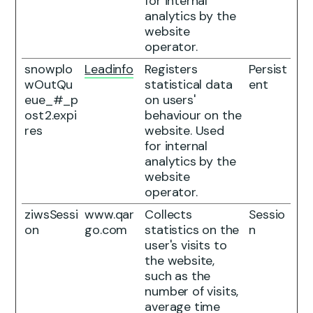
for internal
analytics by the
website
operator.
snowplo
Leadinfo
Registers
Persist
wOutQu
statistical data
ent
eue_#_p
on users'
ost2.expi
behaviour on the
res
website. Used
for internal
analytics by the
website
operator.
ziwsSessi
www.qar
Collects
Sessio
on
go.com
statistics on the
n
user's visits to
the website,
such as the
number of visits,
average time