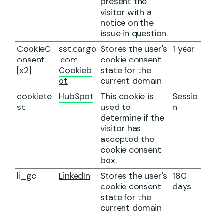
present the
visitor with a
notice on the
issue in question.
CookieC
sst.qargo
Stores the user's
1 year
onsent
.com
cookie consent
[x2]
Cookieb
state for the
ot
current domain
cookiete
HubSpot
This cookie is
Sessio
st
used to
n
determine if the
visitor has
accepted the
cookie consent
box.
li_gc
LinkedIn
Stores the user's
180
cookie consent
days
state for the
current domain