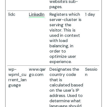
website's sub-
pages.
lidc
LinkedIn
Registers which
1 day
server-cluster is
serving the
visitor. This is
used in context
with load
balancing, in
order to
optimize user
experience.
wp-
www.qar
Designates the
Sessio
wpml_cu
go.com
country code
n
rrent_lan
that is
guage
calculated based
on the user's IP
address. Used to
determine what
language should