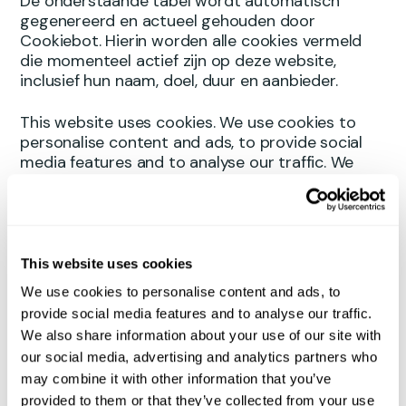
De onderstaande tabel wordt automatisch
gegenereerd en actueel gehouden door
Cookiebot. Hierin worden alle cookies vermeld
die momenteel actief zijn op deze website,
inclusief hun naam, doel, duur en aanbieder.
This website uses cookies. We use cookies to
personalise content and ads, to provide social
media features and to analyse our traffic. We
also share information about your use of our site
with our social media, advertising and analytics
partners who may combine it with other
information that you’ve provided to them or that
they’ve collected from your use of their services.
This website uses cookies
We use cookies to personalise content and ads, to
Cookies are small text files that can be used by 
provide social media features and to analyse our traffic.
websites to make a user's experience more 
We also share information about your use of our site with
efficient.
our social media, advertising and analytics partners who
may combine it with other information that you’ve
The law states that we can store cookies on 
provided to them or that they’ve collected from your use