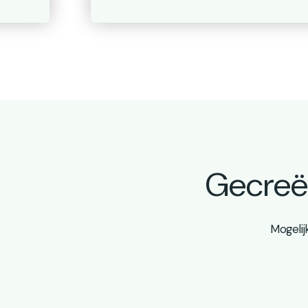
Gecreëe
Mogelij