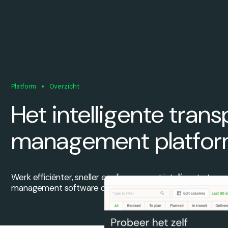
Platform
Overzicht
Het intelligente trans
management platfo
Werk efficiënter, sneller en slimmer, met intelligente tran
management software die is ontworpen voor moderne log