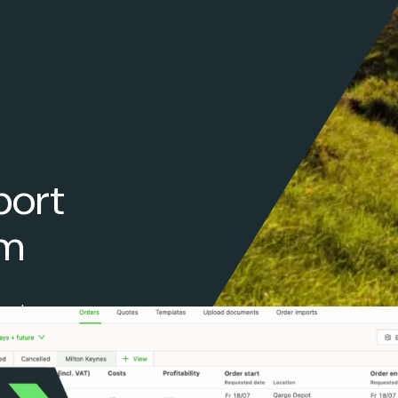
port
rm
sport
istiek.