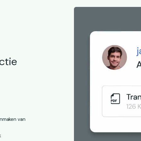
ctie
anmaken van
k