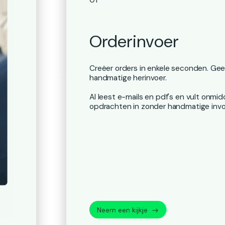
Orderinvoer
Creëer orders in enkele seconden. Ge
handmatige herinvoer.
AI leest e-mails en pdf's en vult onmidd
opdrachten in zonder handmatige invo
Neem een kijkje