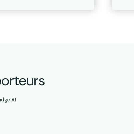
porteurs
dige AI.