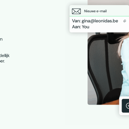
en
ellijk
er.