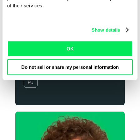
of their services.
Show details
OK
Michiel Musschoot
Do not sell or share my personal information
Director of Onboarding EU
EU