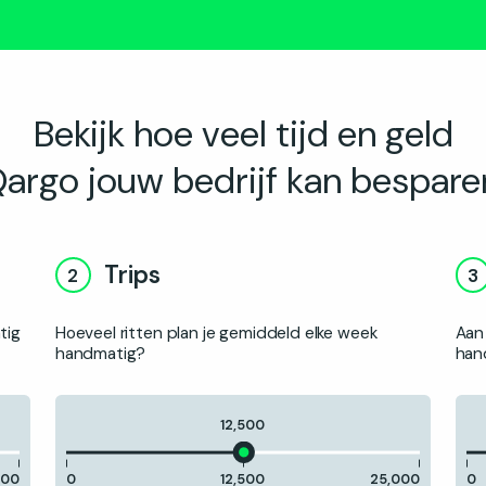
Bekijk hoe veel tijd en geld
argo jouw bedrijf kan bespare
Trips
2
3
tig
Hoeveel ritten plan je gemiddeld elke week
Aan 
handmatig?
han
12,500
000
0
12,500
25,000
0