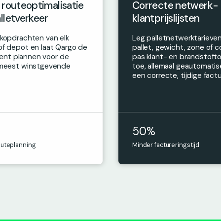
 routeoptimalisatie
Correcte netwerk-
lletverkeer
klantprijslijsten
lkopdrachten van elk
Leg palletnetwerktarieven
of depot en laat Qargo de
pallet, gewicht, zone of c
ligent plannen voor de
pas klant- en brandstoft
 meest winstgevende
toe, allemaal geautomatis
een correcte, tijdige factu
50%
outeplanning
Minder factureringstijd