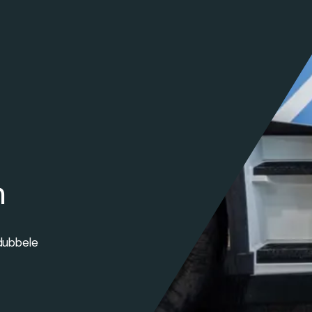
n
 dubbele