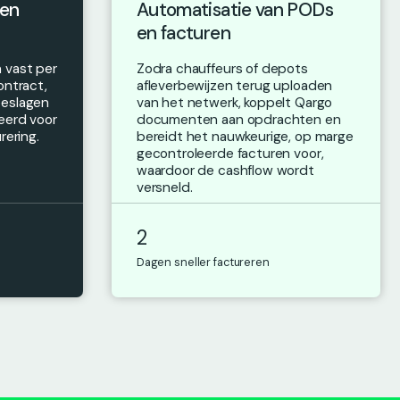
 en
Automatisatie van PODs
en facturen
 vast per
Zodra chauffeurs of depots
ontract,
afleverbewijzen terug uploaden
oeslagen
van het netwerk, koppelt Qargo
eerd voor
documenten aan opdrachten en
rering.
bereidt het nauwkeurige, op marge
gecontroleerde facturen voor,
waardoor de cashflow wordt
versneld.
2
Dagen sneller factureren