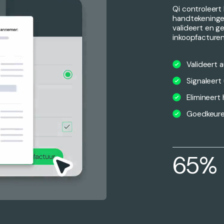
Qi controleer
handtekeningen
valideert en g
inkoopfacturen
Valideert 
Signaleert
Elimineer
Goedkeure
65%