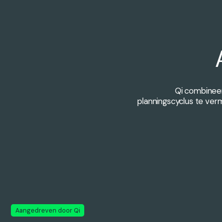
Qi combineer
planningscyclus te ver
Aangedreven door Qi