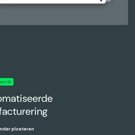
oor Qi
omatiseerde
facturering
zonder ploeteren