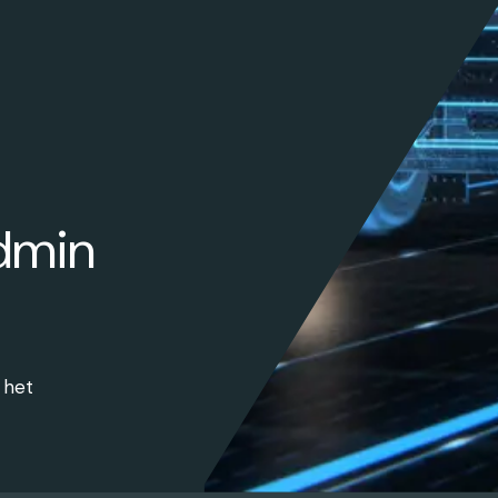
dmin
t het