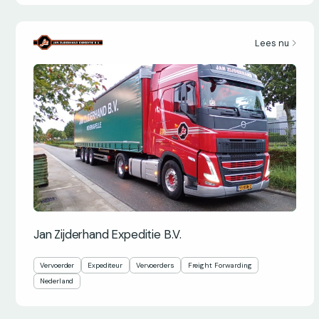
Lees nu
Jan Zijderhand Expeditie B.V.
Vervoerder
Expediteur
Vervoerders
Freight Forwarding
Nederland