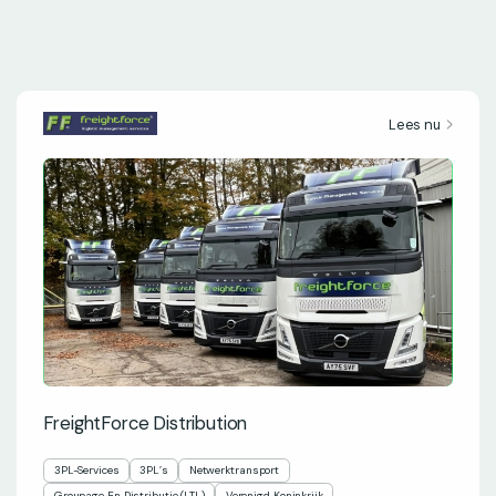
Lees nu
FreightForce Distribution
3PL-Services
3PL’s
Netwerktransport
Groupage En Distributie (LTL)
Verenigd Koninkrijk