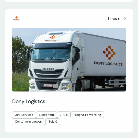
Lees nu
Deny Logistics
3PL-Services
Expediteur
3PL’s
Freight Forwarding
Containertransport
België