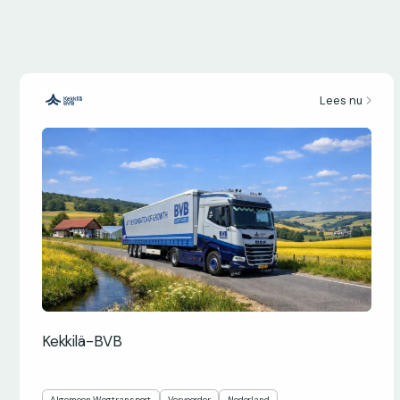
Lees nu
Kekkilä-BVB
Algemeen Wegtransport
Vervoerder
Nederland