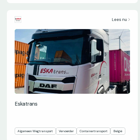
Lees nu
Eskatrans
Algemeen Wegtransport
Vervoerder
Containertransport
België