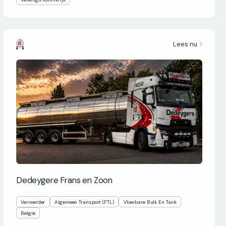
Lees nu
Dedeygere Frans en Zoon
Vervoerder
Algemeen Transport (FTL)
Vloeibare Bulk En Tank
België