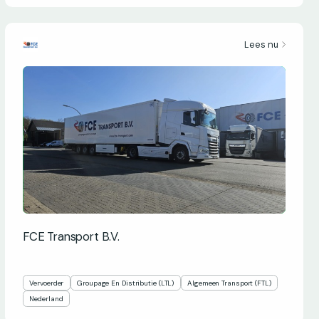
Lees nu
FCE Transport B.V.
Vervoerder
Groupage En Distributie (LTL)
Algemeen Transport (FTL)
Nederland