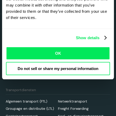
may combine it with other information that you’ve
provided to them or that they’ve collected from your use
of their services.
Aanmelden voor Qargo
Show details
Insights
OK
De gepersonaliseerde Transport Intelligence-
nieuwsuitzending van Qargo
Do not sell or share my personal information
Transportdiensten
Algemeen transport (FTL)
Netwerktransport
Groupage en distributie (LTL)
Freight Forwarding