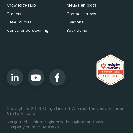
Knowledge Hub
Nieuws en blogs
Careers
Contacteer ons
Case Studies
Over ons
Klantenondersteuning
Boek demo
Copyright © 2026, Qargo Limited. Alle rechten voorbehouden.
Site by
Ascend
Qargo Tech Limited registered in England and Wales.
Company number 11390525.