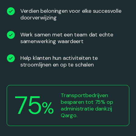
3
1
Verdien beloningen voor elke succesvolle
doorverwijzing
4
2
Werk samen met een team dat echte
samenwerking waardeert
5
3
Help klanten hun activiteiten te
stroomlijnen en op te schalen
6
4
7
5
Transportbedrijven
%
besparen tot 75% op
administratie dankzij
Qargo.
0
0