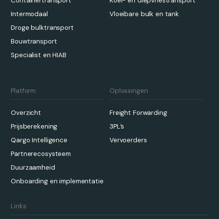
Containertransport
Koel- en diepvriestransport
Intermodaal
Vloeibare bulk en tank
Droge bulktransport
Bouwtransport
Specialist en HIAB
Platform
Oplossingen
Overzicht
Freight Forwarding
Prijsberekening
3PL’s
Qargo Intelligence
Vervoerders
Partnerecosysteem
Duurzaamheid
Onboarding en implementatie
Links