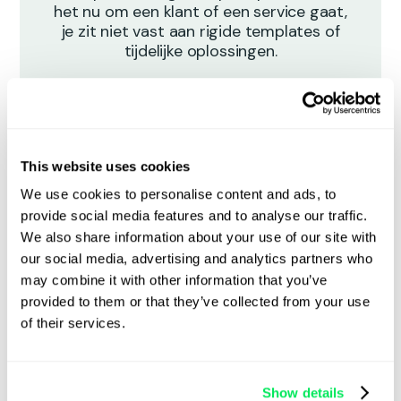
het nu om een klant of een service gaat,
je zit niet vast aan rigide templates of
tijdelijke oplossingen.
This website uses cookies
We use cookies to personalise content and ads, to
Werkt met elk
provide social media features and to analyse our traffic.
bedrijfsmodel
We also share information about your use of our site with
our social media, advertising and analytics partners who
may combine it with other information that you’ve
Plan en wijs taken toe aan je vloot of
partners
provided to them or that they’ve collected from your use
met live tracking en realtime ETA's.
of their services.
Show details