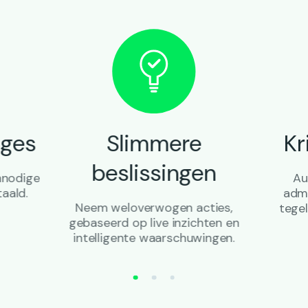
rges
Slimmere
Kr
beslissingen
nnodige
Au
taald.
admi
Neem weloverwogen acties,
tegel
gebaseerd op live inzichten en
intelligente waarschuwingen.