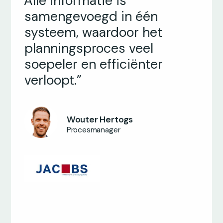
“Alle informatie is
samengevoegd in één
systeem, waardoor het
planningsproces veel
soepeler en efficiënter
verloopt.”
Nancy Salem
Wouter Hertogs
Bedrijfstransformatie-manager
Procesmanager
Macauley Christopher
Klantrelatiemanager