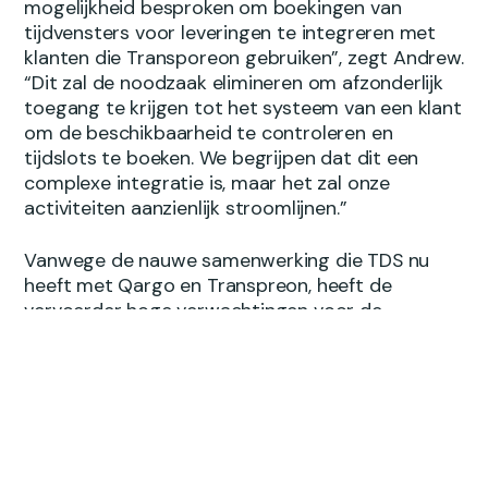
mogelijkheid besproken om boekingen van
tijdvensters voor leveringen te integreren met
klanten die Transporeon gebruiken”, zegt Andrew.
“Dit zal de noodzaak elimineren om afzonderlijk
toegang te krijgen tot het systeem van een klant
om de beschikbaarheid te controleren en
tijdslots te boeken. We begrijpen dat dit een
complexe integratie is, maar het zal onze
activiteiten aanzienlijk stroomlijnen.”
Vanwege de nauwe samenwerking die TDS nu
heeft met Qargo en Transpreon, heeft de
vervoerder hoge verwachtingen voor de
toekomst, in de overtuiging dat het alleen maar
sterker zal worden door verdere integratie en
samenwerking. “Dankzij Qargo en Transporeon
hebben we onze supply chain-activiteiten naar
een hoger niveau kunnen tillen,” zegt Luke.
Door handmatig werk aanzienlijk te verminderen