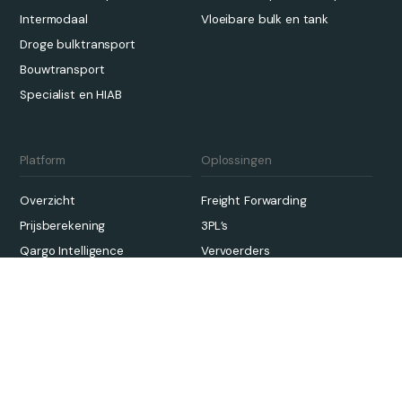
Intermodaal
Vloeibare bulk en tank
Droge bulktransport
Bouwtransport
Specialist en HIAB
Platform
Oplossingen
Overzicht
Freight Forwarding
Prijsberekening
3PL’s
Qargo Intelligence
Vervoerders
Partnerecosysteem
Duurzaamheid
Onboarding en implementatie
Links