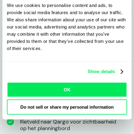
We use cookies to personalise content and ads, to
chauffeursbeschikbaarheid
provide social media features and to analyse our traffic.
voor planners met
We also share information about your use of our site with
our social media, advertising and analytics partners who
Rietveld + Qargo
may combine it with other information that you’ve
provided to them or that they’ve collected from your use
of their services.
Wat te verwachten van de
integratie
Show details
Automatische ritverzending van Qargo
OK
naar Rietveld OBC, inclusief belangrijke
ritkenmerken en stopgegevens
Do not sell or share my personal information
Realtime GPS- en kilometerupdates van
Rietveld naar Qargo voor zichtbaarheid
op het planningbord