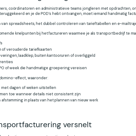
ners, coördinatoren en administratieve teams jongleren met opdrachten, 
jn teruggekeerd en je de POD’s hebt ontvangen, moet iemand handmatig fac
an spreadsheets, het dubbel controleren van tarieftabellen en e-mailtraject
mende knelpunten bij het factureren waarmee je als transportbedrijf te mak
’s
of verouderde tariefkaarten
fleveringen, laadklep, buiten kantooruren of overliggeld
renties
, PO of week die handmatige groepering vereisen
domino-effect, waaronder:
 met dagen of weken uitstellen
men toe wanneer details niet consistent zijn
n afstemming in plaats van het plannen van nieuw werk
sportfacturering versnelt