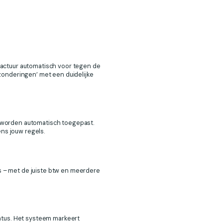
factuur automatisch voor tegen de
zonderingen’ met een duidelijke
 worden automatisch toegepast.
ens jouw regels.
’s – met de juiste btw en meerdere
atus. Het systeem markeert