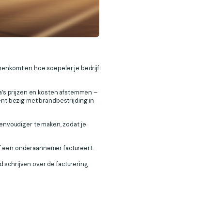
innenkomt en hoe soepeler je bedrijf
ra’s prijzen en kosten afstemmen –
ent bezig met brandbestrijding in
envoudiger te maken, zodat je
 of een onderaannemer factureert.
nd schrijven over de facturering