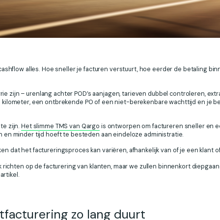
s cashflow alles. Hoe sneller je facturen verstuurt, hoe eerder de betaling b
ie zijn – urenlang achter POD’s aanjagen, tarieven dubbel controleren, ext
de kilometer, een ontbrekende PO of een niet-berekenbare wachttijd en je b
te zijn.
Het slimme TMS van Qargo
is ontworpen om factureren sneller en e
en en minder tijd hoeft te besteden aan eindeloze administratie.
ken dat het factureringsproces kan variëren, afhankelijk van of je een klant
iek richten op de facturering van klanten, maar we zullen binnenkort diepgaa
rtikel.
facturering zo lang duurt