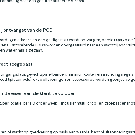
 handmatig naar een geautomatiseerde stroom.
ij ontvangst van de POD
 wordt gemarkeerd en een geldige POD wordt ontvangen, bereidt Qargo de 
evens. Ontbrekende POD’s worden doorgestuurd naar een wachtrij voor ‘Uit
len wat er mis is gegaan.
rrect toegepast
t ingangsdata, gewicht/palletbanden, minimumkosten en afrondingsregels
nced tijdstempels), extra afleveringen en accessoires worden geprijsd volg
an de eisen van de klant te voldoen
 per locatie, per PO of per week – inclusief multi-drop- en groepsscenario
en of wacht op goedkeuring op basis van waarde, klant of uitzonderingsst