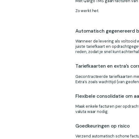
Met Qargo TMS gaan facturen van
Zo werkt het.
Automatisch gegenereerd b
Wanneer de levering als voltooid
juiste tariefkaart en opdrachtgeg
reden, zodat je snel kunt achterha
Tariefkaarten en extra’s co
Gecontracteerde tariefkaarten me
Extra’s zoals wachttijd (van geofe
Flexibele consolidatie om a
Maak enkele facturen per opdracht,
valuta waar nodig.
Goedkeuringen op risico
Verzend automatisch schone factur