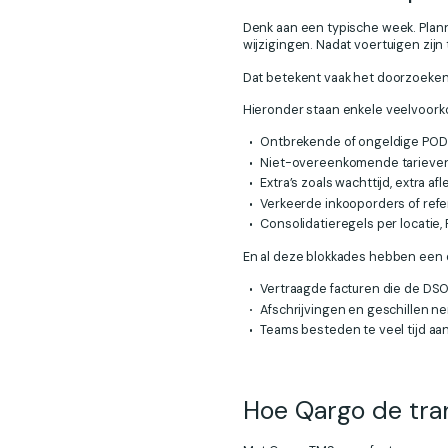
Denk aan een typische week. Plan
wijzigingen. Nadat voertuigen zi
Dat betekent vaak het doorzoeken v
Hieronder staan enkele veelvoorko
Ontbrekende of ongeldige POD
Niet-overeenkomende tarieven 
Extra’s zoals wachttijd, extra a
Verkeerde inkooporders of refe
Consolidatieregels per locatie
En al deze blokkades hebben een 
Vertraagde facturen die de DSO
Afschrijvingen en geschillen ne
Teams besteden te veel tijd aa
Hoe Qargo de tran